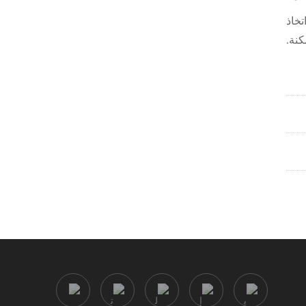
تخاذ
كنة.