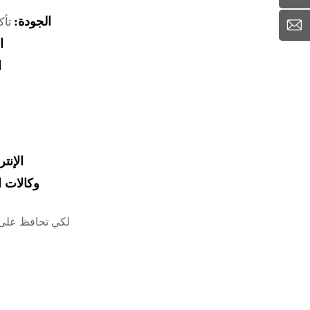
Sale@ytc-
الجودة:
تأكد
metal.com
ا
ا
الإنت
وكالات ا
لكي تحافظ على س