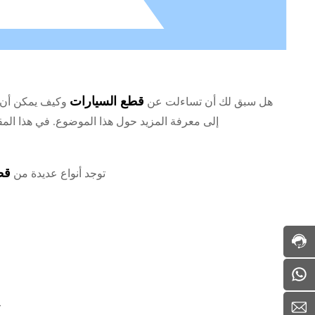
قطع السيارات
هل سبق لك أن تساءلت عن
وكيف يمكن أن ت
إلى معرفة المزيد حول هذا الموضوع. في هذا الم
الخط
قط
توجد أنواع عديدة من
الساخن
لخدمة
العملاء:
+86-
18233363339
مواعد
الخدمة:
8618233363339
0:00
-
Service@ytc-
ع
24:00
metal.com