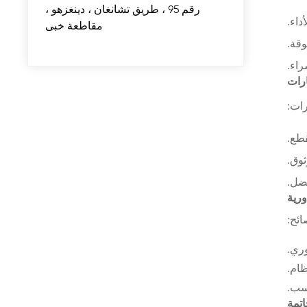
رقم 95 ، طريق تشانغان ، دينغزهو ،
داء.
مقاطعة خبى
وقة.
اء.
رات
رات:
طع.
ثوق.
فضل.
ورية
ائح:
ري.
ام.
اسب.
اتمة