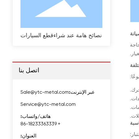
يانة
نصائح هامة عند شراءقطع السيارات
حاجة
يار.
تلفة
اتصل بنا
عًا:
رك.
عبر الإنترنت:
Sale@ytc-metal.com
دات.
Service@ytc-metal.com
ات.
لات.
هاتف/واتساب:
اسبة
+ 86-18233363339
بار:
العنوان: